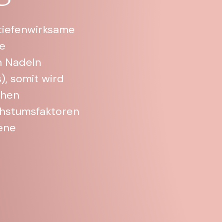
 tiefenwirksame
he
n Nadeln
), somit wird
chen
hstumsfaktoren
ene