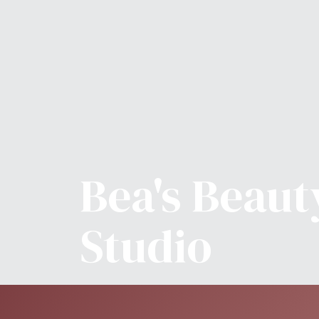
Bea's Beaut
Studio